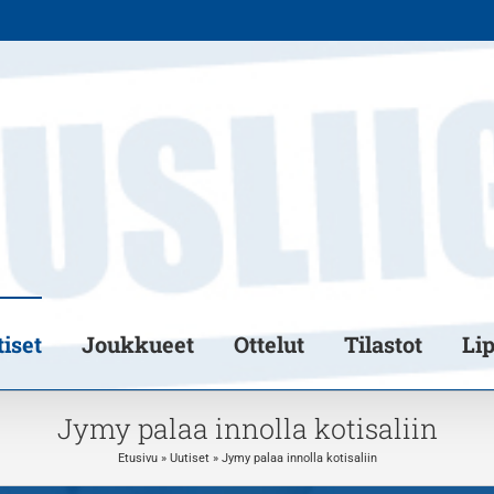
iset
Joukkueet
Ottelut
Tilastot
Li
Jymy palaa innolla kotisaliin
Etusivu
»
Uutiset
»
Jymy palaa innolla kotisaliin