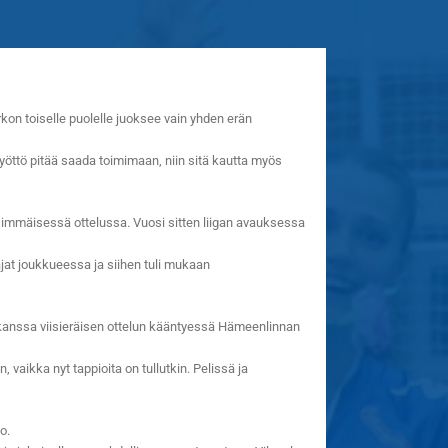
kon toiselle puolelle juoksee vain yhden erän
syöttö pitää saada toimimaan, niin sitä kautta myös
nsimmäisessä ottelussa. Vuosi sitten liigan avauksessa
ajat joukkueessa ja siihen tuli mukaan
 kanssa viisieräisen ottelun kääntyessä Hämeenlinnan
, vaikka nyt tappioita on tullutkin. Pelissä ja
o.