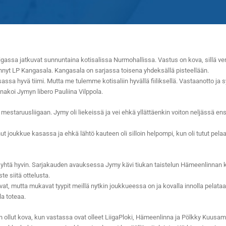
gassa jatkuvat sunnuntaina kotisalissa Nurmohallissa. Vastus on kova, sillä ver
nyt LP Kangasala. Kangasala on sarjassa toisena yhdeksällä pisteellään.
assa hyvä tiimi. Mutta me tulemme kotisaliin hyvällä fiiliksellä. Vastaanotto ja 
akoi Jymyn libero Pauliina Vilppola.
mestaruusliigaan. Jymy oli liekeissä ja vei ehkä yllättäenkin voiton neljässä e
ut joukkue kasassa ja ehkä lähtö kauteen oli silloin helpompi, kun oli tutut pela
yt yhtä hyvin. Sarjakauden avauksessa Jymy kävi tiukan taistelun Hämeenlinnan
te siitä ottelusta.
ivat, mutta mukavat tyypit meillä nytkin joukkueessa on ja kovalla innolla pelataan
a toteaa.
 ollut kova, kun vastassa ovat olleet LiigaPloki, Hämeenlinna ja Pölkky Kuusam