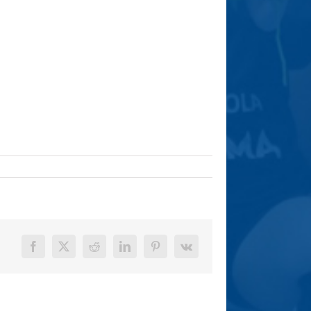
Facebook
X
Reddit
LinkedIn
Pinterest
Vk