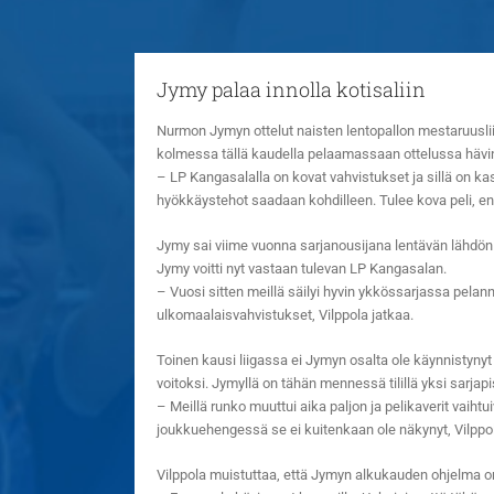
Jymy palaa innolla kotisaliin
Nurmon Jymyn ottelut naisten lentopallon mestaruuslii
kolmessa tällä kaudella pelaamassaan ottelussa hävin
– LP Kangasalalla on kovat vahvistukset ja sillä on kas
hyökkäystehot saadaan kohdilleen. Tulee kova peli, enn
Jymy sai viime vuonna sarjanousijana lentävän lähdön 
Jymy voitti nyt vastaan tulevan LP Kangasalan.
– Vuosi sitten meillä säilyi hyvin ykkössarjassa pelann
ulkomaalaisvahvistukset, Vilppola jatkaa.
Toinen kausi liigassa ei Jymyn osalta ole käynnistyn
voitoksi. Jymyllä on tähän mennessä tilillä yksi sarjapis
– Meillä runko muuttui aika paljon ja pelikaverit vaihtu
joukkuehengessä se ei kuitenkaan ole näkynyt, Vilppol
Vilppola muistuttaa, että Jymyn alkukauden ohjelma on