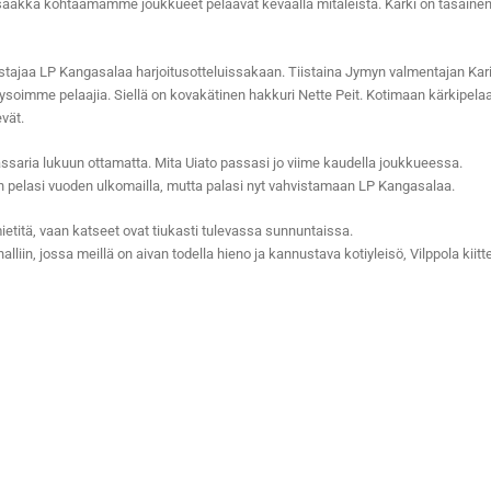
 saakka kohtaamamme joukkueet pelaavat keväällä mitaleista. Kärki on tasainen 
stajaa LP Kangasalaa harjoitusotteluissakaan. Tiistaina Jymyn valmentajan Kari 
oimme pelaajia. Siellä on kovakätinen hakkuri Nette Peit. Kotimaan kärkipelaa
evät.
saria lukuun ottamatta. Mita Uiato passasi jo viime kaudella joukkueessa.
en pelasi vuoden ulkomailla, mutta palasi nyt vahvistamaan LP Kangasalaa.
ietitä, vaan katseet ovat tiukasti tulevassa sunnuntaissa.
liin, jossa meillä on aivan todella hieno ja kannustava kotiyleisö, Vilppola kiitt