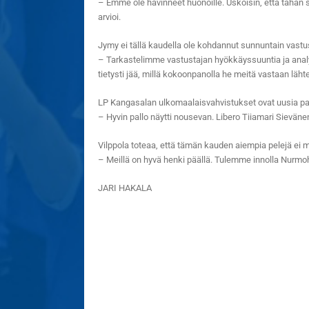
– Emme ole hävinneet huonoille. Uskoisin, että tähän
arvioi.
Jymy ei tällä kaudella ole kohdannut sunnuntain vastu
– Tarkastelimme vastustajan hyökkäyssuuntia ja analys
tietysti jää, millä kokoonpanolla he meitä vastaan läht
LP Kangasalan ulkomaalaisvahvistukset ovat uusia pas
– Hyvin pallo näytti nousevan. Libero Tiiamari Sievän
Vilppola toteaa, että tämän kauden aiempia pelejä ei m
– Meillä on hyvä henki päällä. Tulemme innolla Nurmohal
JARI HAKALA