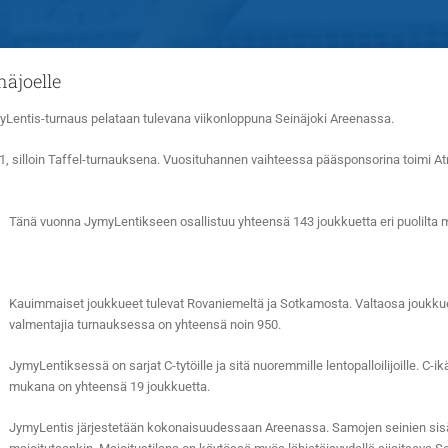
äjoelle
yLentis-turnaus pelataan tulevana viikonloppuna
Seinäjoki Areenassa.
1, silloin Taffel-turnauksena. Vuosituhannen vaihteessa pääsponsorina toimi Atr
Tänä vuonna JymyLentikseen osallistuu yhteensä 143 joukkuetta eri puolilta 
Kauimmaiset joukkueet tulevat Rovaniemeltä ja Sotkamosta. Valtaosa joukkuei
valmentajia turnauksessa on yhteensä noin 950.
JymyLentiksessä on sarjat C-tytöille ja sitä nuoremmille lentopalloilijoille. C-ik
mukana on yhteensä 19 joukkuetta.
JymyLentis järjestetään kokonaisuudessaan Areenassa. Samojen seinien sisäpu