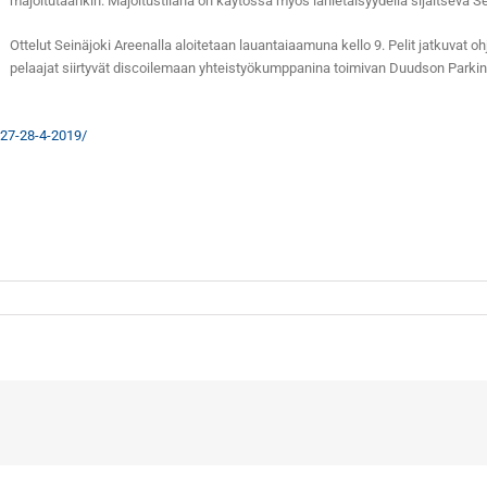
majoitutaankin. Majoitustilana on käytössä myös lähietäisyydellä sijaitseva Se
Ottelut Seinäjoki Areenalla aloitetaan lauantaiaamuna kello 9. Pelit jatkuvat o
pelaajat siirtyvät discoilemaan yhteistyökumppanina toimivan Duudson Parkin ti
s-27-28-4-2019/