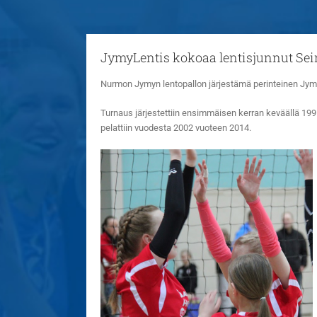
JymyLentis kokoaa lentisjunnut Sein
Nurmon Jymyn lentopallon järjestämä perinteinen Jym
Turnaus järjestettiin ensimmäisen kerran keväällä 199
pelattiin vuodesta 2002 vuoteen 2014.