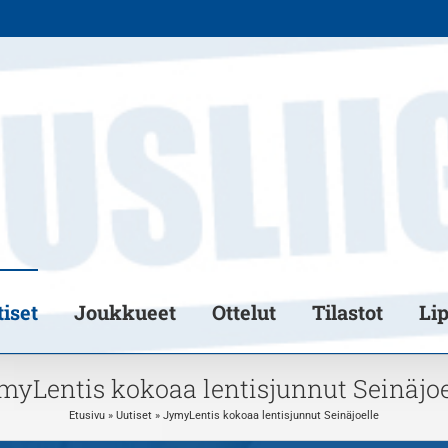
iset
Joukkueet
Ottelut
Tilastot
Li
myLentis kokoaa lentisjunnut Seinäjoe
Etusivu
»
Uutiset
»
JymyLentis kokoaa lentisjunnut Seinäjoelle