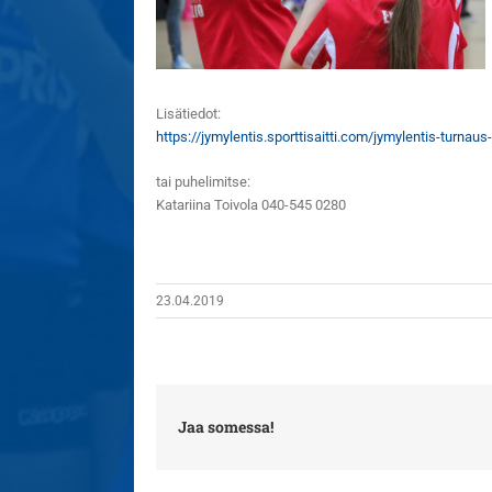
Lisätiedot:
https://jymylentis.sporttisaitti.com/jymylentis-turnau
tai puhelimitse:
Katariina Toivola 040-545 0280
23.04.2019
Jaa somessa!