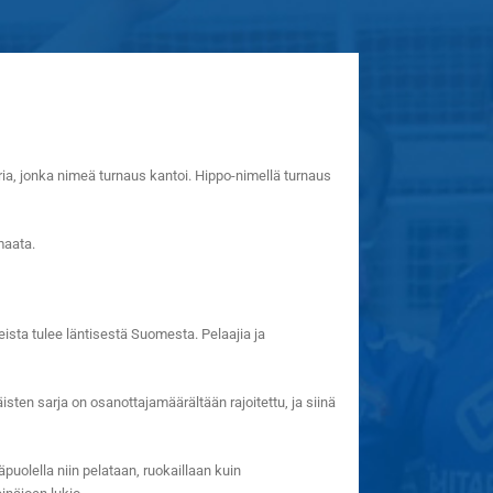
ia, jonka nimeä turnaus kantoi. Hippo-nimellä turnaus
maata.
sta tulee läntisestä Suomesta. Pelaajia ja
äisten sarja on osanottajamäärältään rajoitettu, ja siinä
olella niin pelataan, ruokaillaan kuin