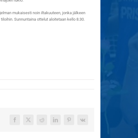
inäjoen lukio.
hjelman mukaisesti noin iltakuuteen, jonka jälkeen
loihin. Sunnuntaina ottelut aloitetaan kello 8.30.
Facebook
X
Reddit
LinkedIn
Pinterest
Vk