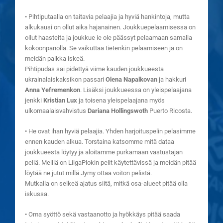
• Pihtiputaalla on taitavia pelaajia ja hyviä hankintoja, mutta
alkukausi on ollut aika hajanainen. Joukkuepelaamisessa on
ollut haasteita ja joukkue ie ole päässyt pelaamaan samalla
kokoonpanolla. Se vaikuttaa tietenkin pelaamiseen ja on
meidän paikka iskeä.
Pihtipudas sai pidettyä viime kauden joukkueesta
ukrainalaiskaksikon passari
Olena Napalkovan
ja hakkuri
Anna Yefremenkon
. Lisäksi joukkueessa on yleispelaajana
jenkki
Kristian Lux
ja toisena yleispelaajana myös
ulkomaalaisvahvistus
Dariana Hollingswoth
Puerto Ricosta.
• He ovat ihan hyviä pelaajia. Yhden harjoituspelin pelasimme
ennen kauden alkua. Torstaina katsomme mitä dataa
joukkueesta löytyy ja aloitamme purkamaan vastustajan
peliä. Meillä on LiigaPlokin pelit käytettävissä ja meidän pitää
löytää ne jutut millä Jymy ottaa voiton pelistä.
Mutkalla on selkeä ajatus siitä, mitkä osa-alueet pitää olla
iskussa.
• Oma syöttö sekä vastaanotto ja hyökkäys pitää saada