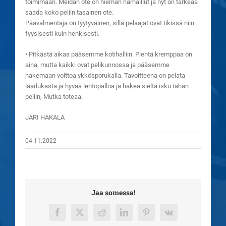
toimimaan. Meidän ote on hieman harhaillut ja nyt on tärkeää
saada koko peliin tasainen ote.
Päävalmentaja on tyytyväinen, sillä pelaajat ovat tikissä niin
fyysisesti kuin henkisesti.
• Pitkästä aikaa pääsemme kotihalliin. Pientä kremppaa on
aina, mutta kaikki ovat pelikunnossa ja pääsemme
hakemaan voittoa ykkösporukalla. Tavoitteena on pelata
laadukasta ja hyvää lentopalloa ja hakea sieltä isku tähän
peliin, Mutka toteaa.
JARI HAKALA
04.11.2022
Jaa somessa!
Facebook
X
Reddit
LinkedIn
Pinterest
Vk