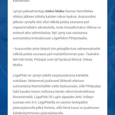
Kantokoski.
Jymyn päävalmentaja
Aleksi Mutka
hieman harmittelee
ottelun jälkeen tullutta kahden viikon taukoa. Avausvoiton
jälkeen Jymyllä olisi ollut nälkää pelata seuraava peli
nopeammallakin aikataululla, muta toisaalta kaksi viikkoa on
antanut aika valmistautua. Nyt Jymy saa vastaansa
sunnuntaina kotisalissaan LiigaPlokin Pihtiputaalta.
• Avausvoitto antoi tietysti niin pelaajille kuin valmennukselle
nälkää pelata seuraava peli mahdollisimman pian. Taukokin
teki toki terää. Pelaajat ovat nyt hyvässä tikissä, toteaa
Mutka.
LiigaPloki on Jymyn edellä sarjataulukossa kahdella
voitollaan. Molemmat joukkueet lähtevät otteluun
sunnuntaina Nurmohallille voitto taskussaan, sillä Pihtipudas
haki kauden toisen voittonsa tämän viikon keskiviikkona
Rovaniemeltä. LiigaPloki löi Lapin ylpeyden Artic Volleyn
suoraan erin 3-0. LiigaPlokilla on naisten lentopallon
pääsarjatasolla pitkä historia, sillä tämä kausi on joukkueen
kahdeskymmenes pääsarjatasolla.