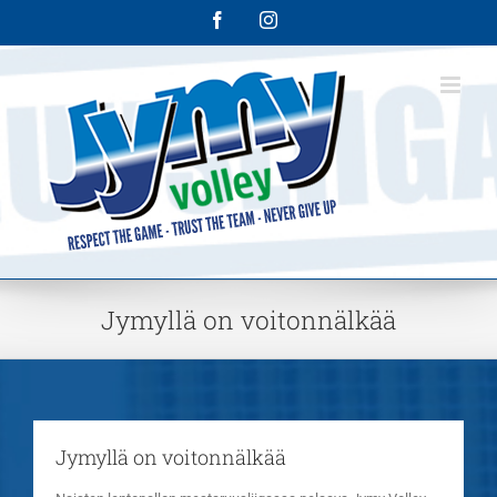
Skip
Facebook
Instagram
to
content
Jymyllä on voitonnälkää
Jymyllä on voitonnälkää