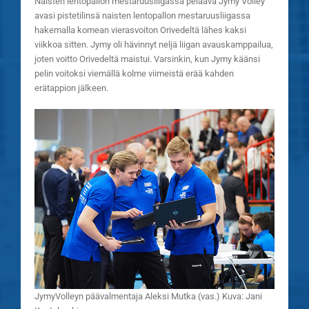
Naisten lentopallon mestaruusliigassa pelaava Jymy Volley
avasi pistetilinsä naisten lentopallon mestaruusliigassa
hakemalla komean vierasvoiton Orivedeltä lähes kaksi
viikkoa sitten. Jymy oli hävinnyt neljä liigan avauskamppailua,
joten voitto Orivedeltä maistui. Varsinkin, kun Jymy käänsi
pelin voitoksi viemällä kolme viimeistä erää kahden
erätappion jälkeen.
JymyVolleyn päävalmentaja Aleksi Mutka (vas.) Kuva: Jani