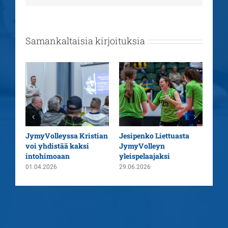
Samankaltaisia kirjoituksia
aatu
JymyVolleyssa Kristian
Jesipenko Liettuasta
Kaus
voi yhdistää kaksi
JymyVolleyn
pää
intohimoaan
yleispelaajaksi
26.0
01.04.2026
29.06.2026