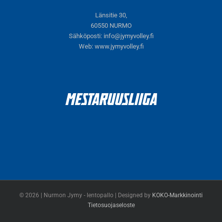
Länsitie 30,
60550 NURMO
Sähköposti:
info@jymyvolley.fi
Web:
www.jymyvolley.fi
© 2026 | Nurmon Jymy - lentopallo | Designed by
KOKO-Markkinointi
Tietosuojaseloste