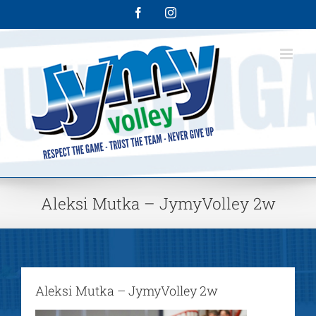
Skip
Facebook
Instagram
to
content
Aleksi Mutka – JymyVolley 2w
Aleksi Mutka – JymyVolley 2w