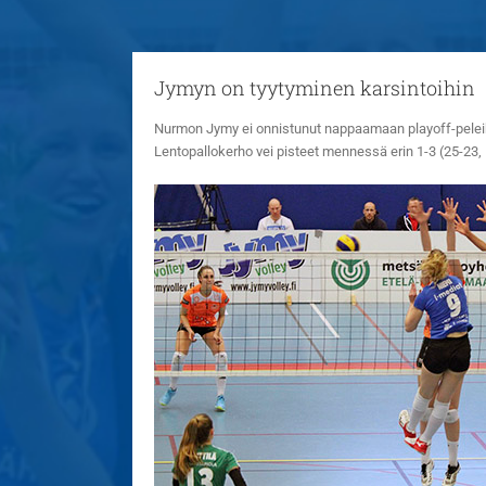
Jymyn on tyytyminen karsintoihin
Nurmon Jymy ei onnistunut nappaamaan playoff-peleihi
Lentopallokerho vei pisteet mennessä erin 1-3 (25-23, 