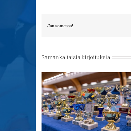
Jaa somessa!
Samankaltaisia kirjoituksia