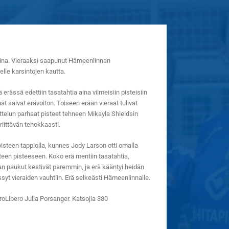
ina.
Vieraaksi saapunut Hämeenlinnan
lle karsintojen kautta.
rässä edettiin tasatahtia aina viimeisiin pisteisiin
saivat erävoiton. Toiseen erään vieraat tulivat
 ottelun parhaat pisteet tehneen Mikayla Shieldsin
iittävän tehokkaasti.
steen tappiolla, kunnes Jody Larson otti omalla
teen pisteeseen. Koko erä mentiin tasatahtia,
 paukut kestivät paremmin, ja erä kääntyi heidän
yt vieraiden vauhtiin. Erä selkeästi Hämeenlinnalle.
roLibero Julia Porsanger. Katsojia 380
)