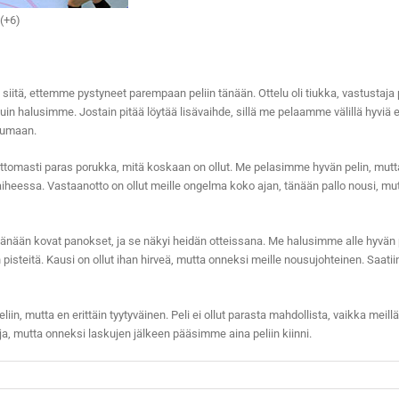
 (+6)
 siitä, ettemme pystyneet parempaan peliin tänään. Ottelu oli tiukka, vastustaja p
 halusimme. Jostain pitää löytää lisävaihde, sillä me pelaamme välillä hyviä er
ujumaan.
omasti paras porukka, mitä koskaan on ollut. Me pelasimme hyvän pelin, mutta se
heessa. Vastaanotto on ollut meille ongelma koko ajan, tänään pallo nousi, mutta 
 tänään kovat panokset, ja se näkyi heidän otteissana. Me halusimme alle hyvän pe
on pisteitä. Kausi on ollut ihan hirveä, mutta onneksi meille nousujohteinen. Saat
in, mutta en erittäin tyytyväinen. Peli ei ollut parasta mahdollista, vaikka meill
uja, mutta onneksi laskujen jälkeen pääsimme aina peliin kiinni.