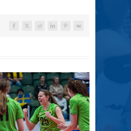
Facebook
X
Reddit
LinkedIn
Pinterest
Vk