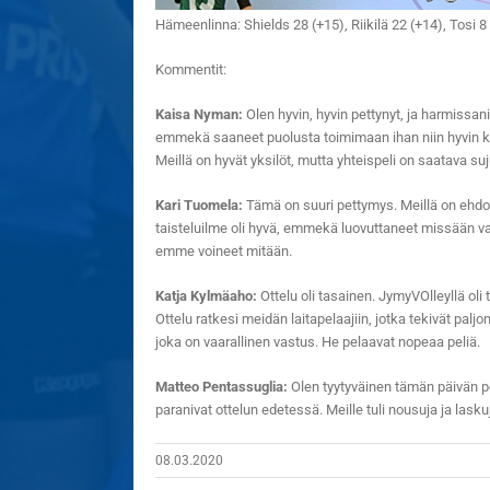
Hämeenlinna: Shields 28 (+15), Riikilä 22 (+14), Tosi 8
Kommentit:
Kaisa Nyman:
Olen hyvin, hyvin pettynyt, ja harmissani
emmekä saaneet puolusta toimimaan ihan niin hyvin kuin
Meillä on hyvät yksilöt, mutta yhteispeli on saatava s
Kari Tuomela:
Tämä on suuri pettymys. Meillä on ehdott
taisteluilme oli hyvä, emmekä luovuttaneet missään vai
emme voineet mitään.
Katja Kylmäaho:
Ottelu oli tasainen. JymyVOlleyllä oli
Ottelu ratkesi meidän laitapelaajiin, jotka tekivät palj
joka on vaarallinen vastus. He pelaavat nopeaa peliä.
Matteo Pentassuglia:
Olen tyytyväinen tämän päivän peli
paranivat ottelun edetessä. Meille tuli nousuja ja lask
08.03.2020