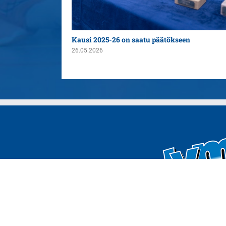
n yleispelaajaksi
Kausi 2025-26 on saatu päätökseen
26.05.2026