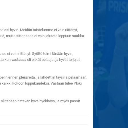
elasi hyvin. Meidän taistelumme ei vain riittänyt,
iä, mutta sitten taas ei vain jakseta loppuun saakka.
 ei vain riittänyt. Syöttö toimi tänään hyvin,
kun vastassa oli pitkät pelaajat ja hyvät torjujat,
lin ennen pleijareita, ja lähdettiin täysillä pelaamaan.
iin kaikki kokoon loppukaudeksi. Vastaan tulee Ploki,
ä oli tänään riittävän hyvä hyökkäys, ja myös passit