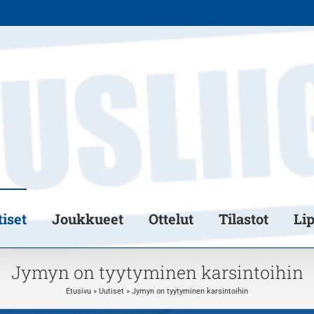
iset
Joukkueet
Ottelut
Tilastot
Li
Jymyn on tyytyminen karsintoihin
Etusivu
»
Uutiset
»
Jymyn on tyytyminen karsintoihin