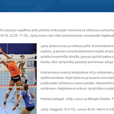
n pääsyyn vaadittua yhtä pistettä runkosarjan viimeisessä ottelussa sunnunta
18-25, 22,25, 17-25). Jymy joutuu näin ollen ponnistamaan seuraavalle liigakaude
Jymy pelasi kovaa ja rohkeaa peliä. Ensimmäisessä e
saakka, ja pienen onnenkantamoisen myötä emännät 
astetta kovemmilla tehoilla, passari pyöritti palloa
kautta, eikä JymyVolley pystynyt poimimaan iskuja r
Kolmannessa erässä kotijoukkue oli jo seitsemän pi
syöttövuorollaan ohjat käsiinsä ja kavensi eron kah
joukkueiden johtaessa vuoron perään. Hämeenlinnan
voitokseen. Neljännessä erässä JymyVolley ei pääss
Parhaat pelaajat: JOdy Larson ja Mikayla Shields. P
Jymy: Haggerty 16 (+13), Larson 8(+6), Niemi 8 (+4