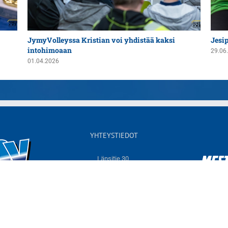
JymyVolleyssa Kristian voi yhdistää kaksi
Jesi
intohimoaan
29.06
01.04.2026
YHTEYSTIEDOT
Länsitie 30,
60550 NURMO
Sähköposti:
info@jymyvolley.fi
Web:
www.jymyvolley.fi