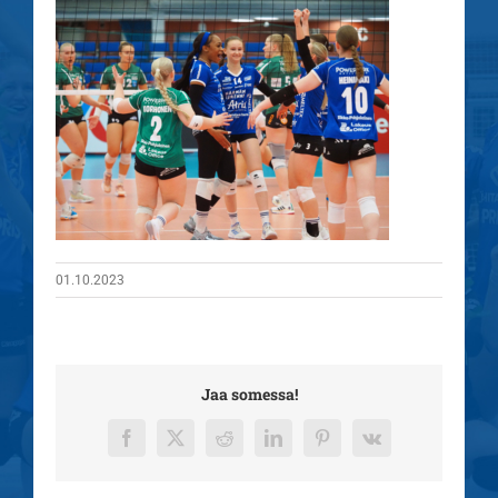
01.10.2023
Jaa somessa!
Facebook
X
Reddit
LinkedIn
Pinterest
Vk