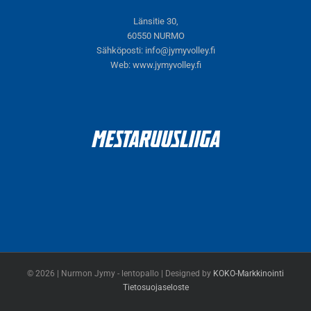
Länsitie 30,
60550 NURMO
Sähköposti:
info@jymyvolley.fi
Web:
www.jymyvolley.fi
© 2026 | Nurmon Jymy - lentopallo | Designed by
KOKO-Markkinointi
Tietosuojaseloste