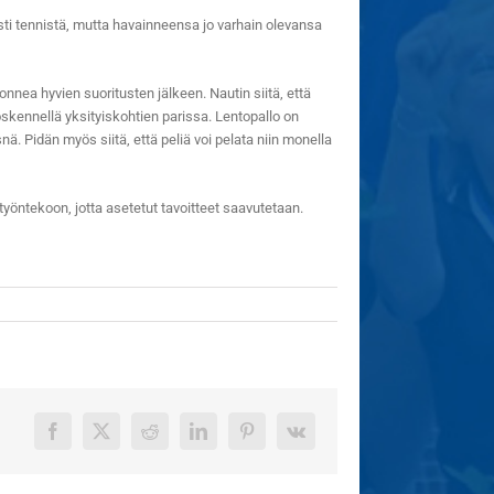
ti tennistä, mutta havainneensa jo varhain olevansa
nnea hyvien suoritusten jälkeen. Nautin siitä, että
työskennellä yksityiskohtien parissa. Lentopallo on
snä. Pidän myös siitä, että peliä voi pelata niin monella
yöntekoon, jotta asetetut tavoitteet saavutetaan.
Facebook
X
Reddit
LinkedIn
Pinterest
Vk