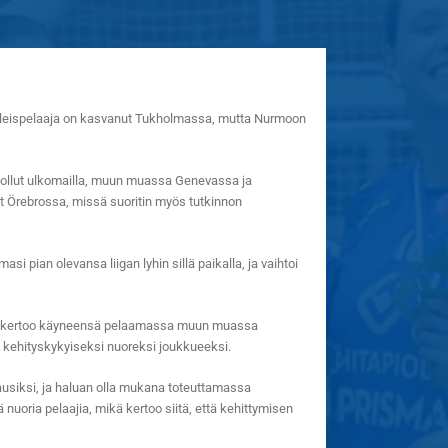
yleispelaaja on kasvanut Tukholmassa, mutta Nurmoon
 ollut ulkomailla, muun muassa Genevassa ja
t Örebrossa, missä suoritin myös tutkinnon
si pian olevansa liigan lyhin sillä paikalla, ja vaihtoi
 hän kertoo käyneensä pelaamassa muun muassa
e kehityskykyiseksi nuoreksi joukkueeksi.
kausiksi, ja haluan olla mukana toteuttamassa
 nuoria pelaajia, mikä kertoo siitä, että kehittymisen