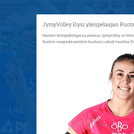
JymyVolley löysi yleispelaajan Ruots
Naisten lentopalloliigassa pelaava JymyVolley on teh
Ruotsin maajoukkuerinkiin kuuluva Ludvall muuttaa Ör