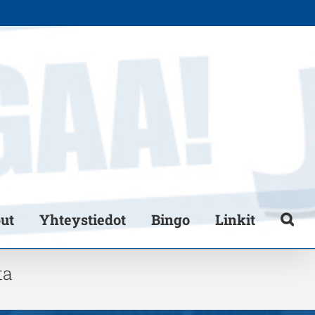
put
Yhteystiedot
Bingo
Linkit
ta