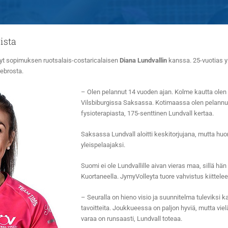
ista
nyt sopimuksen ruotsalais-costaricalaisen
Diana Lundvallin
kanssa. 25-vuotias 
ebrosta.
– Olen pelannut 14 vuoden ajan. Kolme kautta olen
Vilsbiburgissa Saksassa. Kotimaassa olen pelannu
fysioterapiasta, 175-senttinen Lundvall kertaa.
Saksassa Lundvall aloitti keskitorjujana, mutta huoma
yleispelaajaksi.
Suomi ei ole Lundvallille aivan vieras maa, sillä
Kuortaneella. JymyVolleyta tuore vahvistus kiittele
– Seuralla on hieno visio ja suunnitelma tuleviksi 
tavoitteita. Joukkueessa on paljon hyviä, mutta vielä
varaa on runsaasti, Lundvall toteaa.