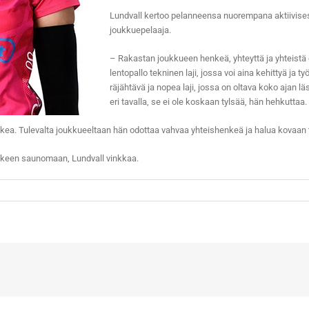
Lundvall kertoo pelanneensa nuorempana aktiivises
joukkuepelaaja.
– Rakastan joukkueen henkeä, yhteyttä ja yhteistä o
lentopallo tekninen laji, jossa voi aina kehittyä ja 
räjähtävä ja nopea laji, jossa on oltava koko ajan lä
eri tavalla, se ei ole koskaan tylsää, hän hehkuttaa.
hkea. Tulevalta joukkueeltaan hän odottaa vahvaa yhteishenkeä ja halua kovaan t
älkeen saunomaan, Lundvall vinkkaa.