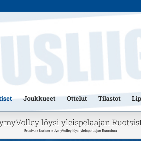
iset
Joukkueet
Ottelut
Tilastot
Li
ymyVolley löysi yleispelaajan Ruotsis
Etusivu
»
Uutiset
»
JymyVolley löysi yleispelaajan Ruotsista