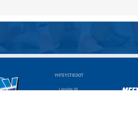
YHTEYSTIEDOT
Länsitie 30,
60550 NURMO
Sähköposti:
info@jymyvolley.fi
Web:
www.jymyvolley.fi
© 2026 | Nurmon Jymy - lentopallo | Designed by
KOKO-Markkinointi