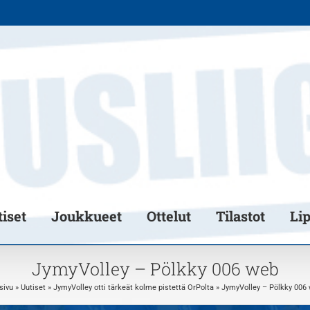
iset
Joukkueet
Ottelut
Tilastot
Li
JymyVolley – Pölkky 006 web
sivu
»
Uutiset
»
JymyVolley otti tärkeät kolme pistettä OrPolta
»
JymyVolley – Pölkky 006