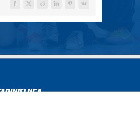
Facebook
X
Reddit
LinkedIn
Pinterest
Vk