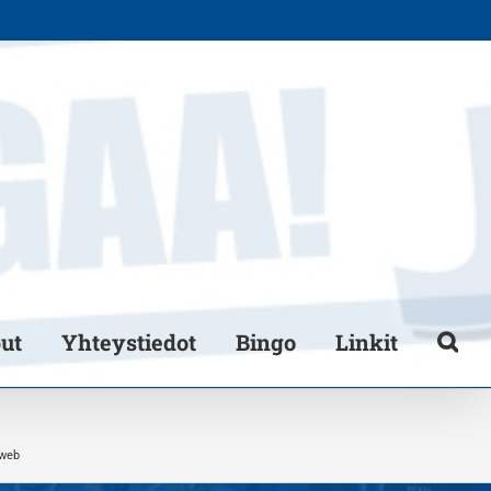
put
Yhteystiedot
Bingo
Linkit
 web