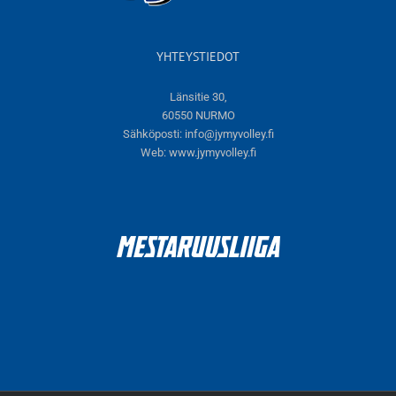
YHTEYSTIEDOT
Länsitie 30,
60550 NURMO
Sähköposti:
info@jymyvolley.fi
Web:
www.jymyvolley.fi