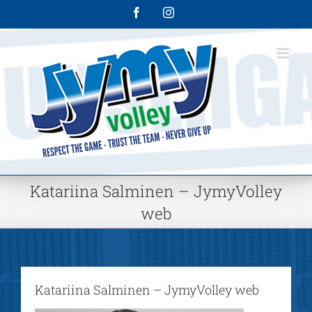
Skip
Facebook
Instagram
to
content
Katariina Salminen – JymyVolley
web
Katariina Salminen – JymyVolley web