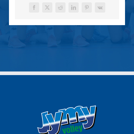
Facebook
X
Reddit
LinkedIn
Pinterest
Vk