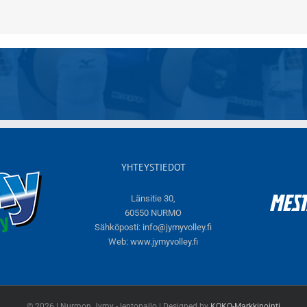
YHTEYSTIEDOT
Länsitie 30,
60550 NURMO
Sähköposti:
info@jymyvolley.fi
Web:
www.jymyvolley.fi
© 2026 | Nurmon Jymy - lentopallo | Designed by
KOKO-Markkinointi