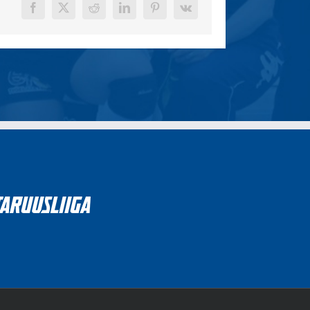
Facebook
X
Reddit
LinkedIn
Pinterest
Vk