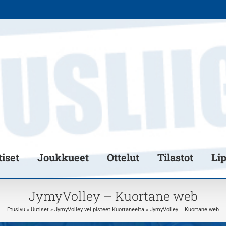
iset
Joukkueet
Ottelut
Tilastot
Li
JymyVolley – Kuortane web
Etusivu
»
Uutiset
»
JymyVolley vei pisteet Kuortaneelta
»
JymyVolley – Kuortane web