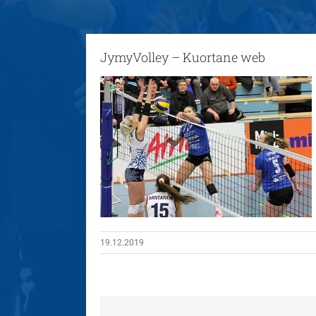
JymyVolley – Kuortane web
19.12.2019