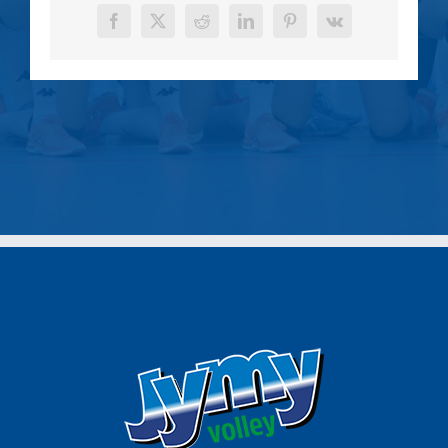
Facebook
X
Reddit
LinkedIn
Pinterest
Vk