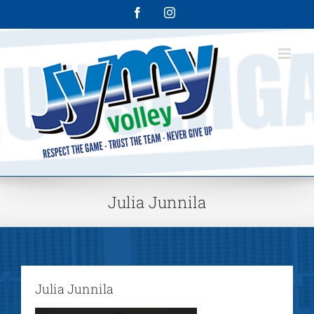
Skip
Facebook
Instagram
to
content
Julia Junnila
Julia Junnila