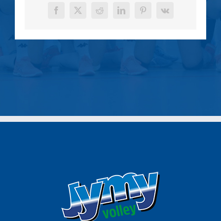
Facebook
X
Reddit
LinkedIn
Pinterest
Vk