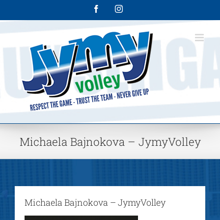
Skip
Facebook
Instagram
to
content
Michaela Bajnokova – JymyVolley
Michaela Bajnokova – JymyVolley