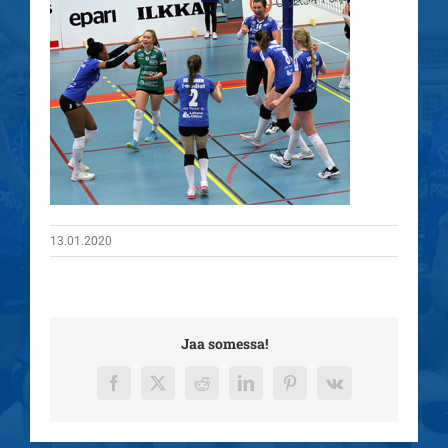
13.01.2020
Jaa somessa!
Facebook
X
Reddit
LinkedIn
Pinterest
Vk