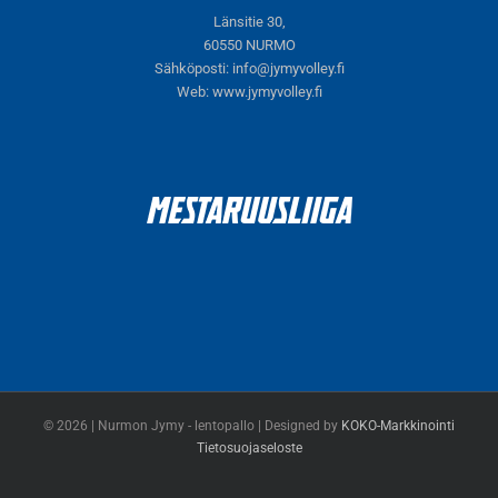
Länsitie 30,
60550 NURMO
Sähköposti:
info@jymyvolley.fi
Web:
www.jymyvolley.fi
© 2026 | Nurmon Jymy - lentopallo | Designed by
KOKO-Markkinointi
Tietosuojaseloste