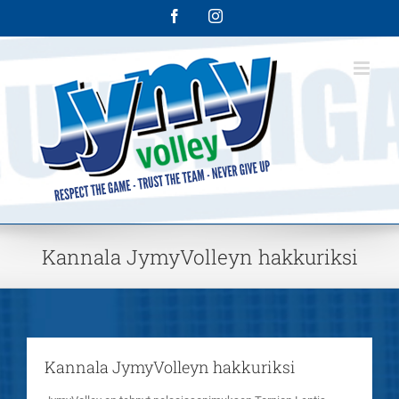
Skip
Facebook
Instagram
to
content
Kannala JymyVolleyn hakkuriksi
Kannala JymyVolleyn hakkuriksi