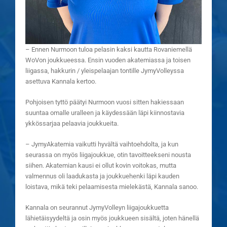
– Ennen Nurmoon tuloa pelasin kaksi kautta Rovaniemellä
WoVon joukkueessa. Ensin vuoden akatemiassa ja toisen
liigassa, hakkurin / yleispelaajan tontille JymyVolleyssa
asettuva Kannala kertoo.
Pohjoisen tyttö päätyi Nurmoon vuosi sitten hakiessaan
suuntaa omalle uralleen ja käydessään läpi kiinnostavia
ykkössarjaa pelaavia joukkueita.
– JymyAkatemia vaikutti hyvältä vaihtoehdolta, ja kun
seurassa on myös liigajoukkue, otin tavoitteekseni nousta
siihen. Akatemian kausi ei ollut kovin voitokas, mutta
valmennus oli laadukasta ja joukkuehenki läpi kauden
loistava, mikä teki pelaamisesta mielekästä, Kannala sanoo.
Kannala on seurannut JymyVolleyn liigajoukkuetta
lähietäisyydeltä ja osin myös joukkueen sisältä, joten hänellä