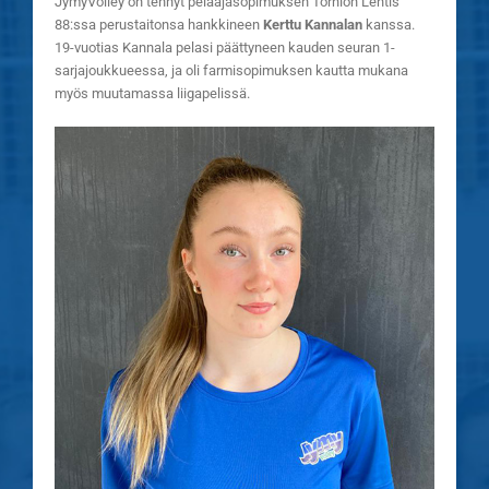
JymyVolley on tehnyt pelaajasopimuksen Tornion Lentis
88:ssa perustaitonsa hankkineen
Kerttu Kannalan
kanssa.
19-vuotias Kannala pelasi päättyneen kauden seuran 1-
sarjajoukkueessa, ja oli farmisopimuksen kautta mukana
myös muutamassa liigapelissä.