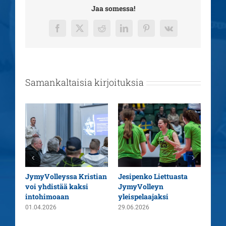
Jaa somessa!
Facebook
X
Reddit
LinkedIn
Pinterest
Vk
Samankaltaisia kirjoituksia
aatu
JymyVolleyssa Kristian
Jesipenko Liettuasta
Kaus
voi yhdistää kaksi
JymyVolleyn
pää
intohimoaan
yleispelaajaksi
26.0
01.04.2026
29.06.2026