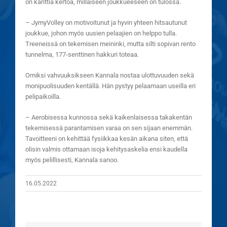
on kanttia kertoa, millaiseen joukkueeseen on tulossa.
– JymyVolley on motivoitunut ja hyvin yhteen hitsautunut
joukkue, johon myös uusien pelaajien on helppo tulla.
Treeneissä on tekemisen meininki, mutta silti sopivan rento
tunnelma, 177-senttinen hakkuri toteaa.
Omiksi vahvuuksikseen Kannala nostaa ulottuvuuden sekä
monipuolisuuden kentällä. Hän pystyy pelaamaan useilla eri
pelipaikoilla.
– Aerobisessa kunnossa sekä kaikenlaisessa takakentän
tekemisessä parantamisen varaa on sen sijaan enemmän.
Tavoitteeni on kehittää fysiikkaa kesän aikana siten, että
olisin valmis ottamaan isoja kehitysaskelia ensi kaudella
myös pelillisesti, Kannala sanoo.
16.05.2022