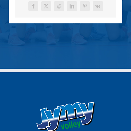
Facebook
X
Reddit
LinkedIn
Pinterest
Vk