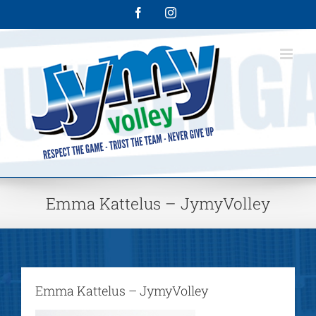
Skip
Facebook
Instagram
to
content
Emma Kattelus – JymyVolley
Emma Kattelus – JymyVolley