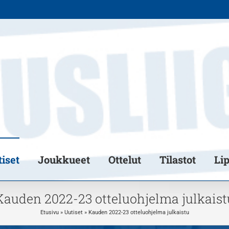
iset
Joukkueet
Ottelut
Tilastot
Li
Kauden 2022-23 otteluohjelma julkaist
Etusivu
»
Uutiset
»
Kauden 2022-23 otteluohjelma julkaistu