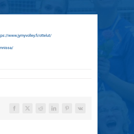
ps://www.jymyvolley.fi/ottelut/
ynnissa/
Facebook
X
Reddit
LinkedIn
Pinterest
Vk