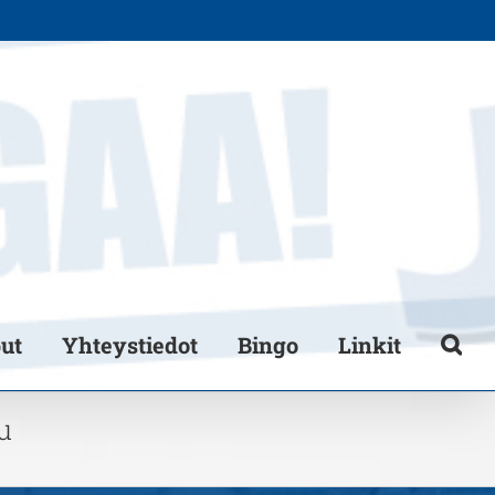
put
Yhteystiedot
Bingo
Linkit
u