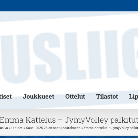
iset
Joukkueet
Ottelut
Tilastot
Li
Emma Kattelus – JymyVolley palkitu
usivu
»
Uutiset
»
Kausi 2025-26 on saatu päätökseen
»
Emma Kattelus – JymyVolley palkit