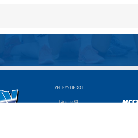
YHTEYSTIEDOT
Länsitie 30,
60550 NURMO
Sähköposti:
info@jymyvolley.fi
Web:
www.jymyvolley.fi