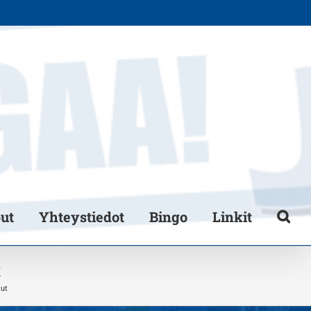
put
Yhteystiedot
Bingo
Linkit
t
ut