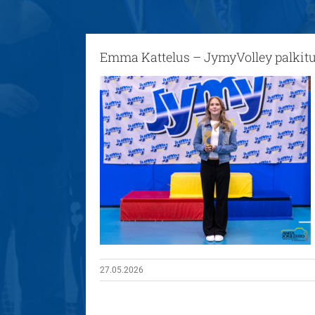
Emma Kattelus – JymyVolley palkitu
27.05.2026