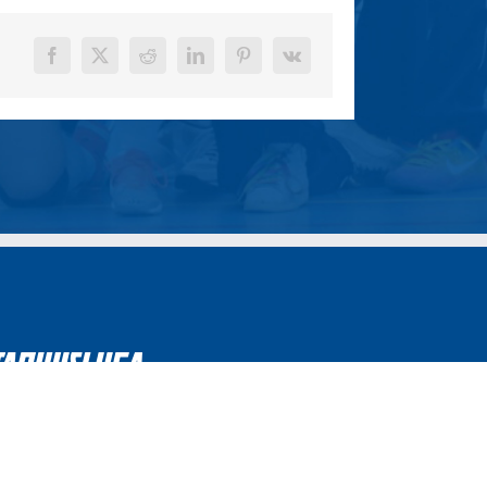
Facebook
X
Reddit
LinkedIn
Pinterest
Vk