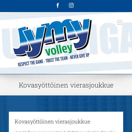
Skip
Facebook
Instagram
to
content
Kovasyöttöinen vierasjoukkue
Kovasyöttöinen vierasjoukkue