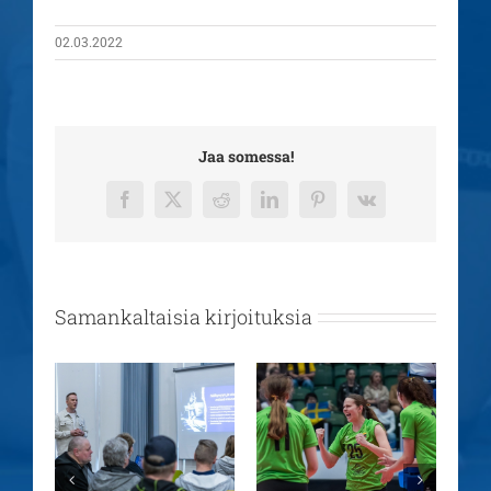
02.03.2022
Jaa somessa!
Facebook
X
Reddit
LinkedIn
Pinterest
Vk
Samankaltaisia kirjoituksia