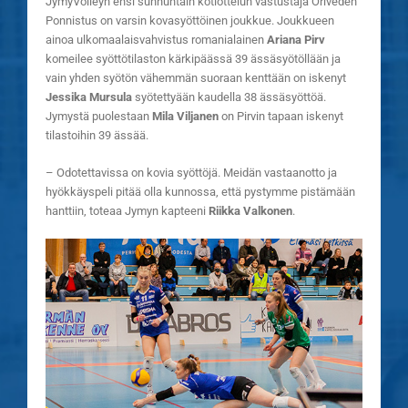
JymyVolleyn ensi sunnuntain kotiottelun vastustaja Oriveden
Ponnistus on varsin kovasyöttöinen joukkue. Joukkueen
ainoa ulkomaalaisvahvistus romanialainen
Ariana Pirv
komeilee syöttötilaston kärkipäässä 39 ässäsyötöllään ja
vain yhden syötön vähemmän suoraan kenttään on iskenyt
Jessika Mursula
syötettyään kaudella 38 ässäsyöttöä.
Jymystä puolestaan
Mila Viljanen
on Pirvin tapaan iskenyt
tilastoihin 39 ässää.
– Odotettavissa on kovia syöttöjä. Meidän vastaanotto ja
hyökkäyspeli pitää olla kunnossa, että pystymme pistämään
hanttiin, toteaa Jymyn kapteeni
Riikka Valkonen
.