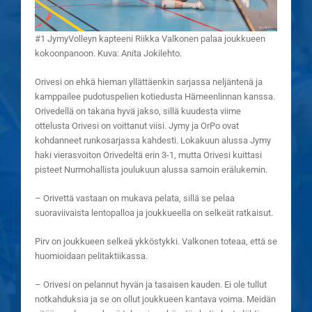
#1 JymyVolleyn kapteeni Riikka Valkonen palaa joukkueen
kokoonpanoon. Kuva: Anita Jokilehto.
Orivesi on ehkä hieman yllättäenkin sarjassa neljäntenä ja
kamppailee pudotuspelien kotiedusta Hämeenlinnan kanssa.
Orivedellä on takana hyvä jakso, sillä kuudesta viime
ottelusta Orivesi on voittanut viisi. Jymy ja OrPo ovat
kohdanneet runkosarjassa kahdesti. Lokakuun alussa Jymy
haki vierasvoiton Orivedeltä erin 3-1, mutta Orivesi kuittasi
pisteet Nurmohallista joulukuun alussa samoin erälukemin.
– Orivettä vastaan on mukava pelata, sillä se pelaa
suoraviivaista lentopalloa ja joukkueella on selkeät ratkaisut.
Pirv on joukkueen selkeä ykköstykki. Valkonen toteaa, että se
huomioidaan pelitaktiikassa.
– Orivesi on pelannut hyvän ja tasaisen kauden. Ei ole tullut
notkahduksia ja se on ollut joukkueen kantava voima. Meidän