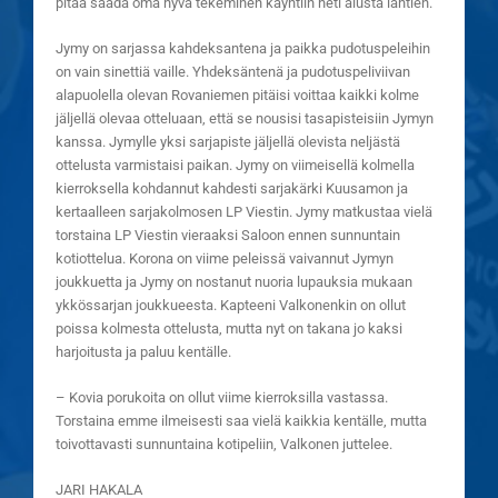
pitää saada oma hyvä tekeminen käyntiin heti alusta lähtien.
Jymy on sarjassa kahdeksantena ja paikka pudotuspeleihin
on vain sinettiä vaille. Yhdeksäntenä ja pudotuspeliviivan
alapuolella olevan Rovaniemen pitäisi voittaa kaikki kolme
jäljellä olevaa otteluaan, että se nousisi tasapisteisiin Jymyn
kanssa. Jymylle yksi sarjapiste jäljellä olevista neljästä
ottelusta varmistaisi paikan. Jymy on viimeisellä kolmella
kierroksella kohdannut kahdesti sarjakärki Kuusamon ja
kertaalleen sarjakolmosen LP Viestin. Jymy matkustaa vielä
torstaina LP Viestin vieraaksi Saloon ennen sunnuntain
kotiottelua. Korona on viime peleissä vaivannut Jymyn
joukkuetta ja Jymy on nostanut nuoria lupauksia mukaan
ykkössarjan joukkueesta. Kapteeni Valkonenkin on ollut
poissa kolmesta ottelusta, mutta nyt on takana jo kaksi
harjoitusta ja paluu kentälle.
– Kovia porukoita on ollut viime kierroksilla vastassa.
Torstaina emme ilmeisesti saa vielä kaikkia kentälle, mutta
toivottavasti sunnuntaina kotipeliin, Valkonen juttelee.
JARI HAKALA