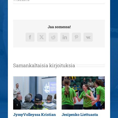
Jaa somessa!
Facebook
X
Reddit
LinkedIn
Pinterest
Vk
Samankaltaisia kirjoituksia
aatu
JymyVolleyssa Kristian
Jesipenko Liettuasta
Kaus