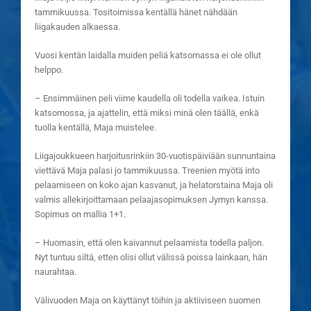
tammikuussa. Tositoimissa kentällä hänet nähdään
liigakauden alkaessa.
Vuosi kentän laidalla muiden peliä katsomassa ei ole ollut
helppo.
– Ensimmäinen peli viime kaudella oli todella vaikea. Istuin
katsomossa, ja ajattelin, että miksi minä olen täällä, enkä
tuolla kentällä, Maja muistelee.
Liigajoukkueen harjoitusrinkiin 30-vuotispäiviään sunnuntaina
viettävä Maja palasi jo tammikuussa. Treenien myötä into
pelaamiseen on koko ajan kasvanut, ja helatorstaina Maja oli
valmis allekirjoittamaan pelaajasopimuksen Jymyn kanssa.
Sopimus on mallia 1+1.
– Huomasin, että olen kaivannut pelaamista todella paljon.
Nyt tuntuu siltä, etten olisi ollut välissä poissa lainkaan, hän
naurahtaa.
Välivuoden Maja on käyttänyt töihin ja aktiiviseen suomen