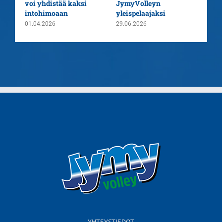
voi yhdistää kaksi
JymyVolleyn
pää
intohimoaan
yleispelaajaksi
26.0
01.04.2026
29.06.2026