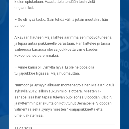
kielen opiskeluun. Haastattelu tehdään tosin vielä
englanniksi.
– Se oli hyvä tauko. Sain tehdä välillä jotain muutakin, hän
sanoo.
Alkavaan kauteen Maja lähtee äärimmäisen motivoituneena,
ja lupaa antaa joukkueelle parastaan. Hän kiittelee jo tässä
vaiheessa kasassa olevaa joukkuetta viime kauden
kokoonpanoa paremmaksi.
– Viime kausi oli Jymyltä hyvä. Ei ole helppoa olla
tulijajoukkue liigassa, Maja huomauttaa.
Nurmoon ja Jymyyn alkuaan montenegrolainen Maja Krljic tuli
syksyllä 2012, silloin sukunimi oli Potpara. Miesten 1-
sarjapelissä hän tapasi tulevan puolisonsa Slobodan Krljicin,
ja nyttemmin pariskunta on kotiutunut Seinäjoelle. Slobodan
valmentaa sekä Jymyn miesten 1-sarjajoukkuetta että
urheiluakatemiaa.
11.05.2018