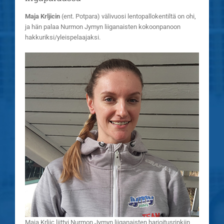
Maja Krljicin
(ent. Potpara) välivuosi lentopallokentiltä on ohi,
ja hän palaa Nurmon Jymyn liiganaisten kokoonpanoon
hakkuriksi/yleispelaajaksi.
Maja Krljic liittyi Nurmon Jymyn liiganaisten harjoitusrinkiin