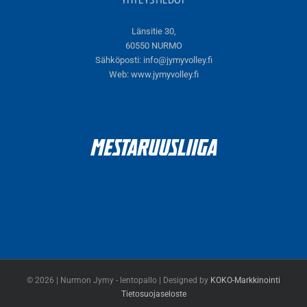
YHTEYSTIEDOT
Länsitie 30,
60550 NURMO
Sähköposti:
info@jymyvolley.fi
Web:
www.jymyvolley.fi
© 2026 | Nurmon Jymy - lentopallo | Designed by
KOKO-Markkinointi
Tietosuojaseloste