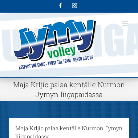
Skip
Facebook
Instagram
to
content
Maja Krljic palaa kentälle Nurmon
Jymyn liigapaidassa
Maja Krljic palaa kentälle Nurmon Jymyn
liigapaidassa