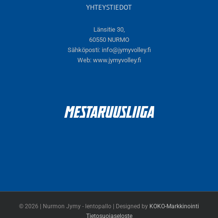
YHTEYSTIEDOT
Länsitie 30,
60550 NURMO
Sähköposti:
info@jymyvolley.fi
Web:
www.jymyvolley.fi
© 2026 | Nurmon Jymy - lentopallo | Designed by
KOKO-Markkinointi
Tietosuojaseloste