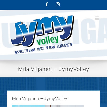
Skip
Facebook
Instagram
to
content
Mila Viljanen – JymyVolley
Mila Viljanen – JymyVolley