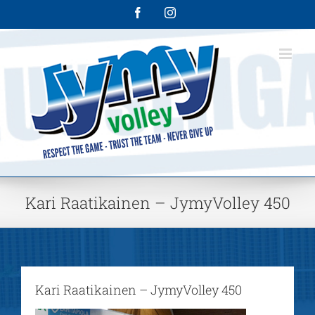
Skip
Facebook
Instagram
to
content
Kari Raatikainen – JymyVolley 450
Kari Raatikainen – JymyVolley 450