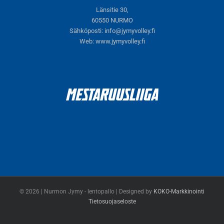
Länsitie 30,
60550 NURMO
Sähköposti:
info@jymyvolley.fi
Web:
www.jymyvolley.fi
© 2026 | Nurmon Jymy - lentopallo | Designed by
KOKO-Markkinointi
Tietosuojaseloste