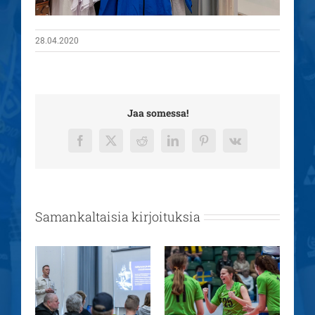
28.04.2020
Jaa somessa!
Facebook
X
Reddit
LinkedIn
Pinterest
Vk
Samankaltaisia kirjoituksia