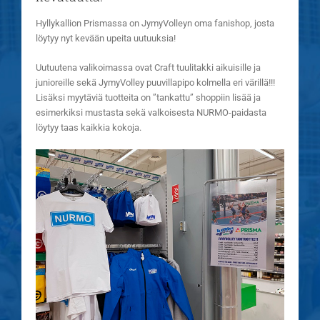
Hyllykallion Prismassa on JymyVolleyn oma fanishop, josta
löytyy nyt kevään upeita uutuuksia!
Uutuutena valikoimassa ovat Craft tuulitakki aikuisille ja
junioreille sekä JymyVolley puuvillapipo kolmella eri värillä!!!
Lisäksi myytäviä tuotteita on ”tankattu” shoppiin lisää ja
esimerkiksi mustasta sekä valkoisesta NURMO-paidasta
löytyy taas kaikkia kokoja.