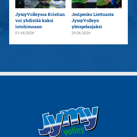
aatu
JymyVolleyssa Kristian
Jesipenko Liettuasta
Kaus
voi yhdistää kaksi
JymyVolleyn
pää
intohimoaan
yleispelaajaksi
26.0
01.04.2026
29.06.2026