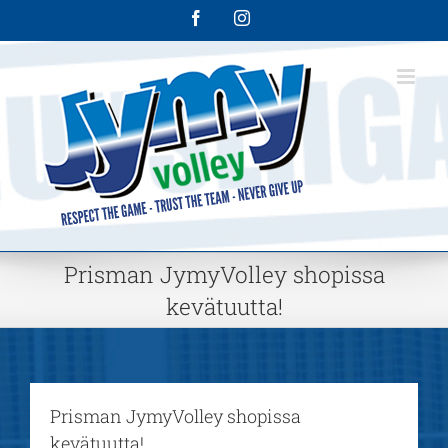
Skip
Facebook
Instagram
to
content
Prisman JymyVolley shopissa
kevätuutta!
Prisman JymyVolley shopissa
kevätuutta!