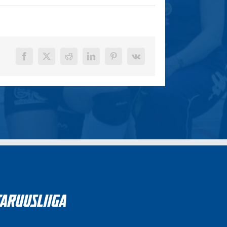
Facebook
X
Reddit
LinkedIn
Pinterest
Vk