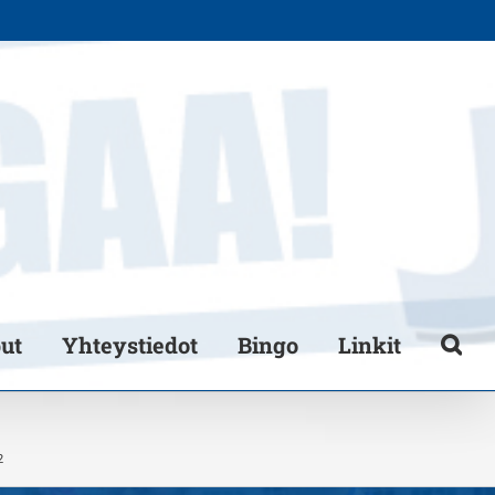
put
Yhteystiedot
Bingo
Linkit
2