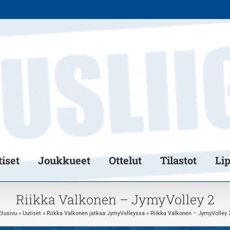
iset
Joukkueet
Ottelut
Tilastot
Li
Riikka Valkonen – JymyVolley 2
Etusivu
»
Uutiset
»
Riikka Valkonen jatkaa JymyVolleyssa
»
Riikka Valkonen – JymyVolley 