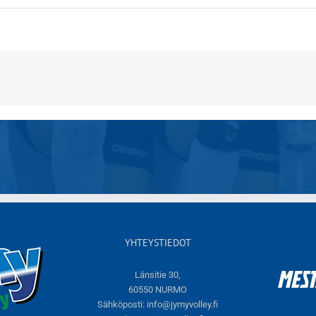
YHTEYSTIEDOT
Länsitie 30,
60550 NURMO
Sähköposti:
info@jymyvolley.fi