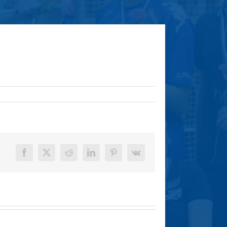
Facebook
X
Reddit
LinkedIn
Pinterest
Vk