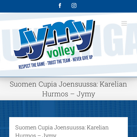
Skip
Facebook
Instagram
to
content
Suomen Cupia Joensuussa: Karelian
Hurmos – Jymy
Suomen Cupia Joensuussa: Karelian
Hurmos – Jymy