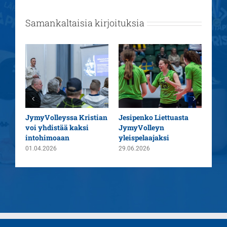
Samankaltaisia kirjoituksia
aatu
JymyVolleyssa Kristian
Jesipenko Liettuasta
Kaus
voi yhdistää kaksi
JymyVolleyn
pää
intohimoaan
yleispelaajaksi
26.0
01.04.2026
29.06.2026