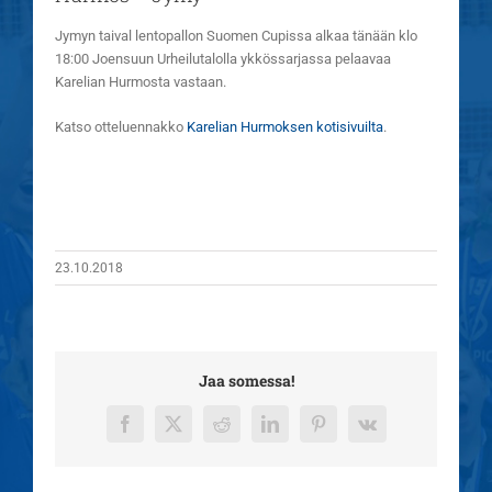
Jymyn taival lentopallon Suomen Cupissa alkaa tänään klo
18:00 Joensuun Urheilutalolla ykkössarjassa pelaavaa
Karelian Hurmosta vastaan.
Katso otteluennakko
Karelian Hurmoksen kotisivuilta
.
23.10.2018
Jaa somessa!
Facebook
X
Reddit
LinkedIn
Pinterest
Vk