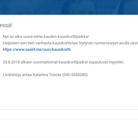
essä!
Nyt on aika uusia viime kauden kausikorttipaikka!
Helpoiten sen teet vanhasta kausikortistasi löytyvän numerosarjan avulla oso
https://www.seat4.me/uusi/kausikortti
23.8.2018 alkaen uusimattomat kausikorttipaikat vapautuvat myyntiin.
Lisätietoja antaa Katariina Toivola (040-5450280)