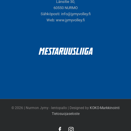
Länsitie 30,
60550 NURMO
Sähköposti:
info@jymyvolley.fi
Web:
www.jymyvolley.fi
© 2026 | Nurmon Jymy - lentopallo | Designed by
KOKO-Markkinointi
Tietosuojaseloste
Facebook
Instagram