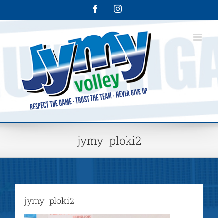
Skip
Facebook
Instagram
to
content
jymy_ploki2
jymy_ploki2