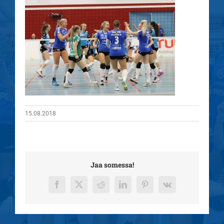
15.08.2018
Jaa somessa!
Facebook
X
Reddit
LinkedIn
Pinterest
Vk