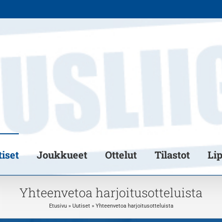
iset
Joukkueet
Ottelut
Tilastot
Li
Yhteenvetoa harjoitusotteluista
Etusivu
»
Uutiset
»
Yhteenvetoa harjoitusotteluista