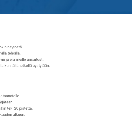
lokin näytöstä.
illa tehoilla.
 ja erä meille ansaitusti.
lla kun tällähetkellä pystytään.
staanotolle.
ärjätään.
kin teki 20 pistettä.
akauden alkuun.