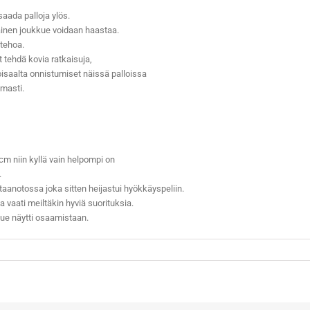
 saada palloja ylös.
ltainen joukkue voidaan haastaa.
 tehoa.
t tehdä kovia ratkaisuja,
isaalta onnistumiset näissä palloissa
masti.
cm niin kyllä vain helpompi on
.
staanotossa joka sitten heijastui hyökkäyspeliin.
a vaati meiltäkin hyviä suorituksia.
kue näytti osaamistaan.