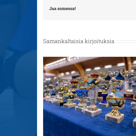
Jaa somessa!
Samankaltaisia kirjoituksia