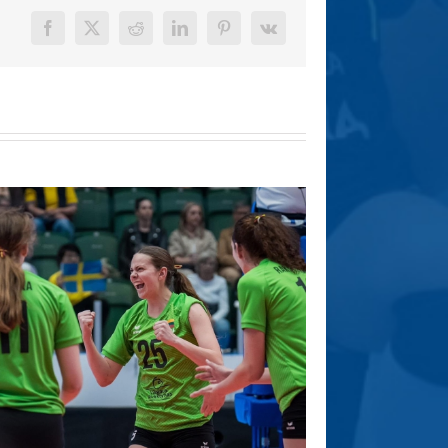
Facebook
X
Reddit
LinkedIn
Pinterest
Vk