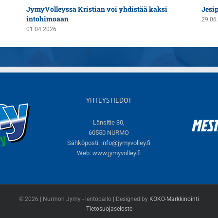
JymyVolleyssa Kristian voi yhdistää kaksi
Jesi
intohimoaan
29.06
01.04.2026
YHTEYSTIEDOT
Länsitie 30,
60550 NURMO
Sähköposti:
info@jymyvolley.fi
Web:
www.jymyvolley.fi
© 2026 | Nurmon Jymy - lentopallo | Designed by
KOKO-Markkinointi
Tietosuojaseloste