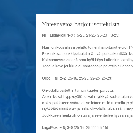
Yhteenvetoa harjoitusotteluista
Nj – LiigaPloki 1-3
(16-25, 21-25, 25-20, 13-25)
Nurmon kotisalissa pelattu toinen harjoitusottelu oli P
Plokin kovat jenkkipelaajat mättivät palloa kenttään kov
Kolmannessa erässä oma hyökkäys kuitenkin toimi hyvin
Todella kova joukkue oli vastassa ja pelattiin sillä taso
Orpo – Nj 2-2
(25-18, 23-25, 22-25, 25-23)
Orivedellä esitettiin tämän kauden parasta.
Alexin kovat hyppysyötöt olivat myrkkyä vastustajan va
Koko joukkueen syöttö oli sellainen millä tulevalla jo p
Hyökkäyksissä Alex ja Julie oli todella liekeissä. Kumpi
Joukkueen henki oli loistava ja se enteilee hyvää sarj
LiigaPloki – Nj 3-0
(25-16, 25-22, 25-16)