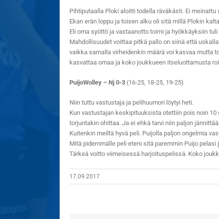
Pihtiputaalla Ploki aloitti todella räväkästi. Ei meinattu
Ekan erän loppu ja toisen alku oli sitä millä Plokin ka
Eli oma syöttö ja vastaanotto toimi ja hyökkäyksiin tuli
Mahdollisuudet voittaa pitkä pallo on siinä että uskalla
vaikka samalla virheidenkin määrä voi kasvaa mutta to
kasvattaa omaa ja koko joukkueen itseluottamusta roi
PuijoWolley – Nj 0-3
(16-25, 18-25, 19-25)
Niin tuttu vastustaja ja pelihuumori löytyi heti.
Kun vastustajan keskipituuksista otettiin pois noin 10 
torjuntakin ohittaa. Ja ei ehkä tarvi niin paljon jännittää
Kuitenkin meiltä hyvä peli. Puijolla paljon ongelmia va
Mitä pidemmälle peli eteni sitä paremmin Puijo pelasi j
Tärkeä voitto viimeisessä harjoituspelissä. Koko jouk
17.09.2017