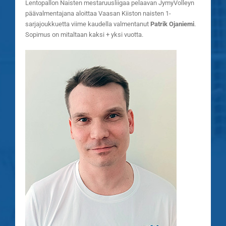
Lentopallon Naisten mestaruusliigaa pelaavan JymyVolleyn
päävalmentajana aloittaa Vaasan Kiiston naisten 1-
sarjajoukkuetta viime kaudella valmentanut
Patrik Ojaniemi
.
Sopimus on mitaltaan kaksi + yksi vuotta.