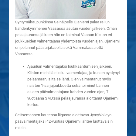
Syntymäkaupunkiinsa Seinäjoelle Ojaniemi palaa reilun
kahdenkymmenen Vaasassa asutun vuoden jälkeen. Oman
pelaajauransa jälkeen hän on toiminut Vaasan Kiiston eri
joukkueiden valmentajana yhdentoista vuoden ajan. Ojaniemi
on pelannut pääsarjatasolla sekä Vammalassa että
Vaasassa.
Ajauduin valmentajaksi loukkaantumisen jälkeen.
Kiiston miehillä ei ollut valmentajaa, ja kun en pystynyt
pelaamaan, siitä se lähti. Olen valmentanut myös
naisten 1-sarjajoukkuetta sekä toiminut Lännen
alueen päävalmentajana kahden vuoden ajan, 7-
vuotiaana SMJ:ssä pelaajauransa aloittanut Ojaniemi
kertoo.
Seitsemännen kautensa liigassa aloittavan JymyVolleyn
päävalmentajaksi 42-vuotias Ojaniemi lähtee luottavaisin
mielin.