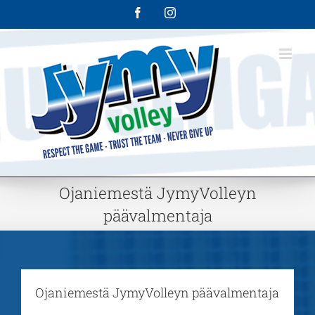
Skip
Facebook
Instagram
to
content
Ojaniemestä JymyVolleyn
päävalmentaja
Ojaniemestä JymyVolleyn päävalmentaja