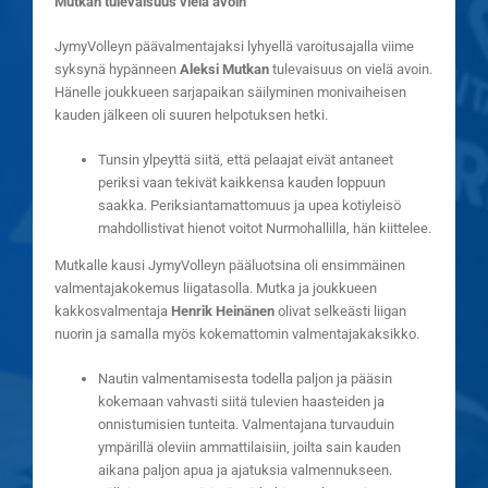
Mutkan tulevaisuus vielä avoin
JymyVolleyn päävalmentajaksi lyhyellä varoitusajalla viime
syksynä hypänneen
Aleksi Mutkan
tulevaisuus on vielä avoin.
Hänelle joukkueen sarjapaikan säilyminen monivaiheisen
kauden jälkeen oli suuren helpotuksen hetki.
Tunsin ylpeyttä siitä, että pelaajat eivät antaneet
periksi vaan tekivät kaikkensa kauden loppuun
saakka. Periksiantamattomuus ja upea kotiyleisö
mahdollistivat hienot voitot Nurmohallilla, hän kiittelee.
Mutkalle kausi JymyVolleyn pääluotsina oli ensimmäinen
valmentajakokemus liigatasolla. Mutka ja joukkueen
kakkosvalmentaja
Henrik Heinänen
olivat selkeästi liigan
nuorin ja samalla myös kokemattomin valmentajakaksikko.
Nautin valmentamisesta todella paljon ja pääsin
kokemaan vahvasti siitä tulevien haasteiden ja
onnistumisien tunteita. Valmentajana turvauduin
ympärillä oleviin ammattilaisiin, joilta sain kauden
aikana paljon apua ja ajatuksia valmennukseen.