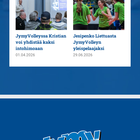
aatu
JymyVolleyssa Kristian
Jesipenko Liettuasta
Kaus
voi yhdistää kaksi
JymyVolleyn
pää
intohimoaan
yleispelaajaksi
26.0
01.04.2026
29.06.2026