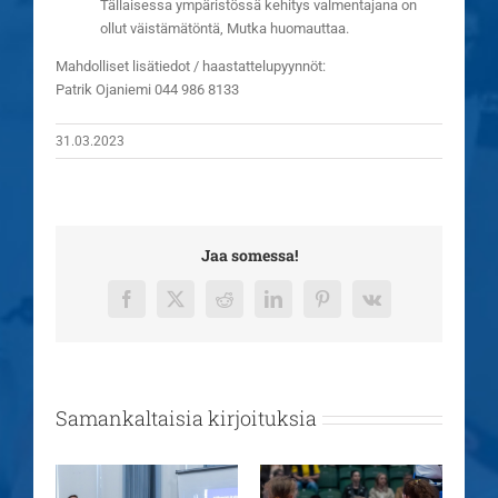
Tällaisessa ympäristössä kehitys valmentajana on
ollut väistämätöntä, Mutka huomauttaa.
Mahdolliset lisätiedot / haastattelupyynnöt:
Patrik Ojaniemi 044 986 8133
31.03.2023
Jaa somessa!
Facebook
X
Reddit
LinkedIn
Pinterest
Vk
Samankaltaisia kirjoituksia