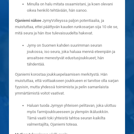
Minulla on halu mitata osaamistani, ja koen olevani
oikea henkilö tehtävään, hän sanoo.
Ojaniemi näkee
JymyVolleyssa paljon potentiaalia, ja
muistuttaa, ettei päättyvän kauden runkosarjan sija 10 ole se,
mitä seura ja hän itse tulevaisuudelta hakevat.
Jymy on Suomen kahden suurimman seuran
joukossa, iso seura, joka haluaa mennä eteenpäin ja
ansaitsee menestyvät edustusjoukkueet, hän
tähdentää.
Ojaniemi korostaa joukkuepelaamisen merkitystä. Hän
muistuttaa, että voittaakseen joukkueen ei tarvitse olla sarjan
fyysisin, mutta yhdessä toimimista ja pelin samanlaista
ymmärtämistä voitot vaativat.
Haluan tuoda Jymyyn yhteisen pelitavan, joka ulottuu
myös farmijoukkueeseen ja ylempiin ikäluokkiin.
Tämä vaatii toki yhteistä tahtoa seuran kaikilta
valmentajilta, Ojaniemi toteaa.